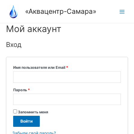
Перейти
«Аквацентр-Самара»
к
Main
содержимому
Menu
Мой аккаунт
Вход
Имя пользователя или Email
*
Пароль
*
Запомнить меня
Войти
Забыли свой пароль?