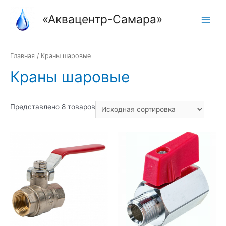
Перейти
«Аквацентр-Самара»
к
Main
содержимому
Menu
Главная
/ Краны шаровые
Краны шаровые
Представлено 8 товаров