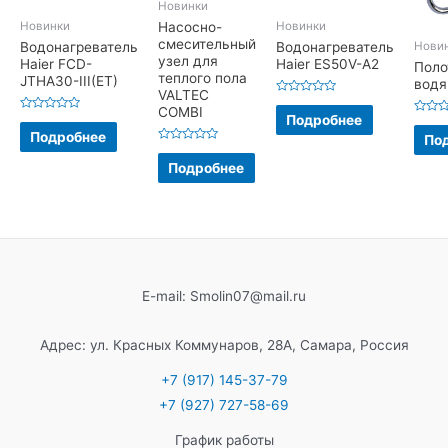
Новинки
Новинки
Новинки
Насосно-
смесительный
Нови
Водонагреватель
Водонагреватель
узел для
Haier FCD-
Haier ES50V-A2
Поло
теплого пола
JTHA30-III(ET)
водя
VALTEC
Оценка
COMBI
0
Подробнее
Оценка
Оценк
из
0
0
Подробнее
5
По
из
из
Оценка
5
5
0
Подробнее
из
5
E-mail: Smolin07@mail.ru
Адрес: ул. Красных Коммунаров, 28А, Самара, Россия
+7 (917) 145-37-79
+7 (927) 727-58-69
График работы