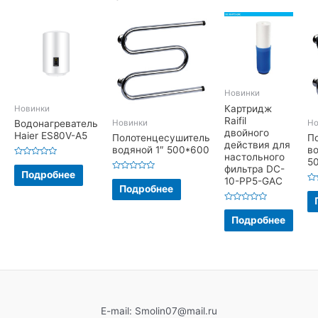
Новинки
Картридж
Новинки
Raifil
Новинки
Но
Водонагреватель
двойного
Haier ES80V-A5
Полотенцесушитель
П
действия для
водяной 1″ 500*600
во
настольного
5
Оценка
фильтра DC-
0
Подробнее
Оценка
из
10-PP5-GAC
0
5
Подробнее
Оц
из
0
5
из
Оценка
5
0
Подробнее
из
5
E-mail: Smolin07@mail.ru