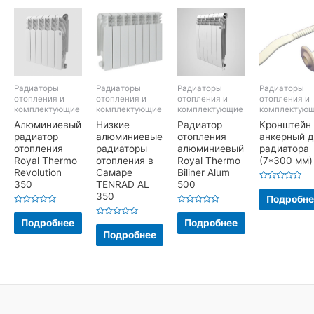
Радиаторы
Радиаторы
Радиаторы
Радиаторы
отопления и
отопления и
отопления и
отопления и
комплектующие
комплектующие
комплектующие
комплектую
Алюминиевый
Низкие
Радиатор
Кронштейн
радиатор
алюминиевые
отопления
анкерный д
отопления
радиаторы
алюминиевый
радиатора
Royal Thermo
отопления в
Royal Thermo
(7*300 мм)
Revolution
Самаре
Biliner Alum
350
TENRAD AL
500
Оценка
350
0
Подробне
из
5
Оценка
Оценка
0
0
Подробнее
Подробнее
Оценка
из
из
0
Подробнее
5
5
из
5