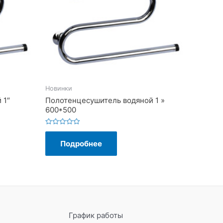
Новинки
 1″
Полотенцесушитель водяной 1 »
600*500
Оценка
0
Подробнее
из
5
График работы