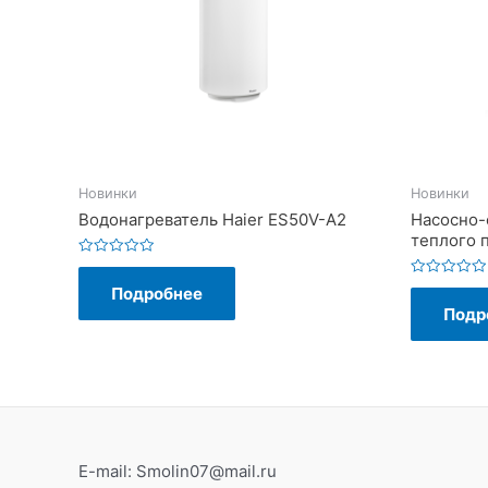
Новинки
Новинки
Водонагреватель Haier ES50V-A2
Насосно-
теплого 
Оценка
0
Оценка
Подробнее
из
0
5
Подр
из
5
E-mail: Smolin07@mail.ru