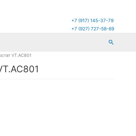
+7 (917) 145-37-79
+7 (927) 727-58-69
Поиск
остат VT.AC801
VT.AC801