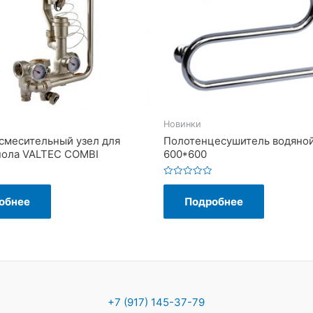
Новинки
смесительный узел для
Полотенцесушитель водяной
пола VALTEC COMBI
600*600
Оценка
0
обнее
Подробнее
из
5
+7 (917) 145-37-79