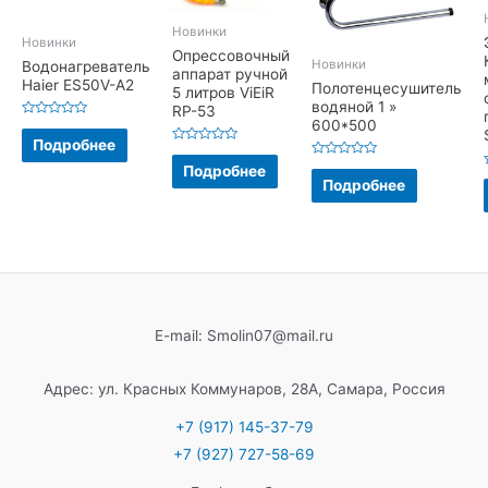
Новинки
Новинки
Опрессовочный
Новинки
Водонагреватель
аппарат ручной
Haier ES50V-A2
Полотенцесушитель
5 литров ViEiR
водяной 1 »
RP-53
600*500
Оценка
0
Подробнее
из
Оценка
5
0
Оценка
Подробнее
из
0
Подробнее
5
из
5
E-mail: Smolin07@mail.ru
Адрес: ул. Красных Коммунаров, 28А, Самара, Россия
+7 (917) 145-37-79
+7 (927) 727-58-69