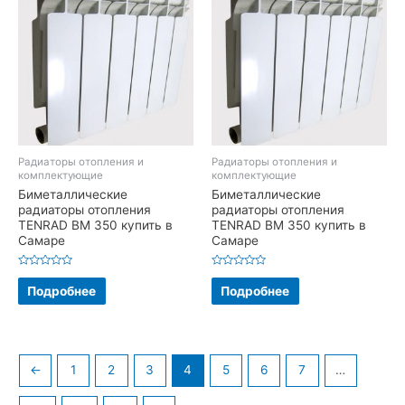
Радиаторы отопления и
Радиаторы отопления и
комплектующие
комплектующие
Биметаллические
Биметаллические
радиаторы отопления
радиаторы отопления
TENRAD BM 350 купить в
TENRAD BM 350 купить в
Самаре
Самаре
Оценка
Оценка
0
0
Подробнее
Подробнее
из
из
5
5
←
1
2
3
4
5
6
7
…