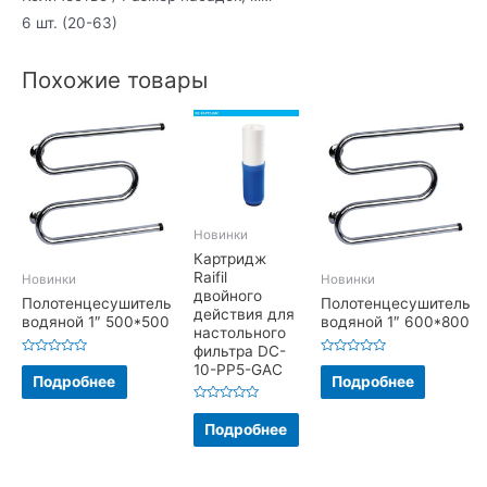
6 шт. (20-63)
Похожие товары
Новинки
Картридж
Raifil
Новинки
Новинки
двойного
Полотенцесушитель
Полотенцесушитель
действия для
водяной 1″ 500*500
водяной 1″ 600*800
настольного
фильтра DC-
Оценка
Оценка
10-PP5-GAC
0
0
Подробнее
Подробнее
из
из
5
5
Оценка
0
Подробнее
из
5