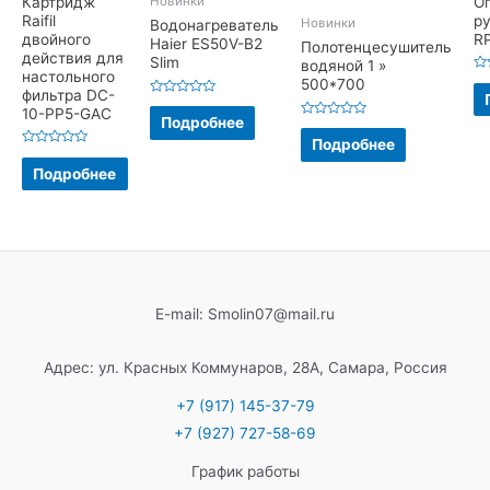
Картридж
О
Новинки
Raifil
ру
Новинки
Водонагреватель
двойного
RP
Haier ES50V-B2
Полотенцесушитель
действия для
Slim
водяной 1 »
настольного
Оц
500*700
фильтра DC-
0
Оценка
из
10-PP5-GAC
0
5
Подробнее
Оценка
из
0
5
Подробнее
из
Оценка
5
0
Подробнее
из
5
E-mail: Smolin07@mail.ru
Адрес: ул. Красных Коммунаров, 28А, Самара, Россия
+7 (917) 145-37-79
+7 (927) 727-58-69
График работы