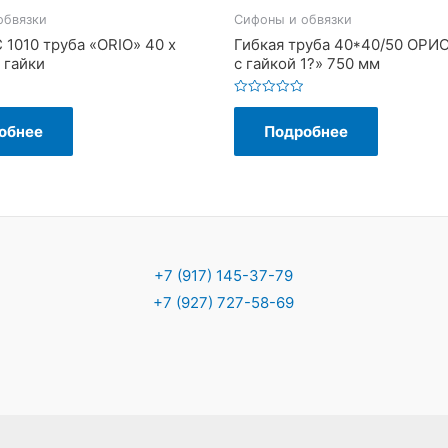
обвязки
Сифоны и обвязки
 1010 труба «ORIO» 40 х
Гибкая труба 40*40/50 ОРИО
 гайки
с гайкой 1?» 750 мм
Оценка
0
обнее
Подробнее
из
5
+7 (917) 145-37-79
+7 (927) 727-58-69