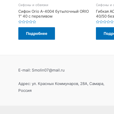
Сифоны и обвязки
Сифоны и 
Сифон Orio A-4004 бутылочный ORIO
Гибкая АС
1″ 40 с переливом
40/50 без
Оценка
Оценка
0
0
Подробнее
Подр
из
из
5
5
E-mail: Smolin07@mail.ru
Адрес: ул. Красных Коммунаров, 28А, Самара,
Россия