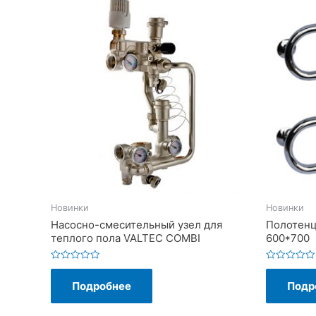
Новинки
Новинки
Насосно-смесительный узел для
Полотенц
теплого пола VALTEC COMBI
600*700
Оценка
Оценка
0
0
Подробнее
Подр
из
из
5
5