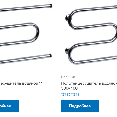
Новинки
есушитель водяной 1″
Полотенцесушитель водяной
500*400
Оценка
0
обнее
Подробнее
из
5