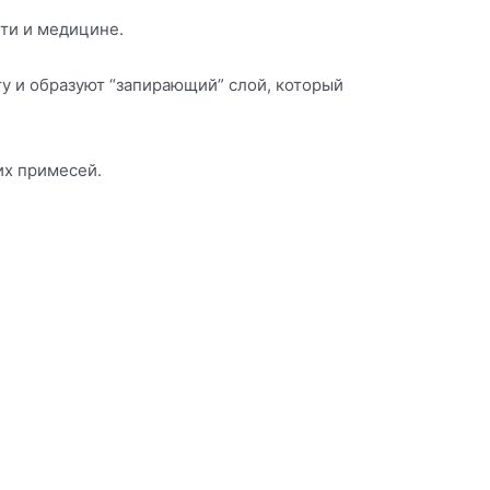
ти и медицине.
у и образуют “запирающий” слой, который
их примесей.