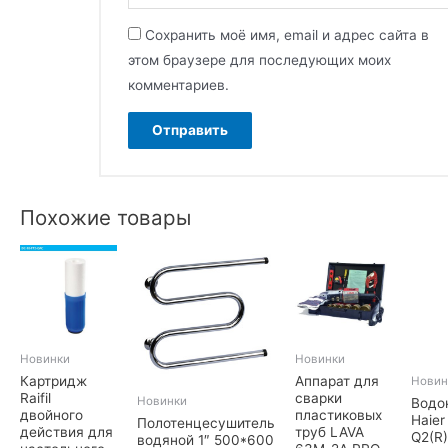
Сохранить моё имя, email и адрес сайта в
этом браузере для последующих моих
комментариев.
Похожие товары
Новинки
Новинки
Картридж
Аппарат для
Новин
Raifil
сварки
Новинки
Водо
двойного
пластиковых
Haier
Полотенцесушитель
действия для
труб LAVA
Q2(R)
водяной 1″ 500*600