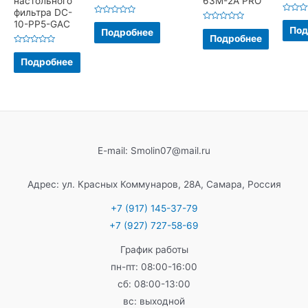
настольного
63М-2А PRO
фильтра DC-
Оценка
Оценка
10-PP5-GAC
0
Оценка
0
Под
Подробнее
из
0
из
Подробнее
5
из
5
5
Оценка
0
Подробнее
из
5
E-mail: Smolin07@mail.ru
Адрес: ул. Красных Коммунаров, 28А, Самара, Россия
+7 (917) 145-37-79
+7 (927) 727-58-69
График работы
пн-пт: 08:00-16:00
сб: 08:00-13:00
вс: выходной