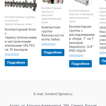
Коллекторные
Колл
Коллекторные
группы и
груп
группы и насосно-
насосно-
насо
Коллекторные группы
смесительные
смесительные
смес
и насосно-
узлы
узлы
узлы
смесительные узлы
Коллекторная
Компактная
VR2
Коллекторный блок
группа с
группа
Нас
с
расходомерами
безопасности
сме
термостатическими
в сборе, 1″ на 7
котла Valtec
узе
и настроечными
выходов.
теп
клапанами VALTEC
Евроконус 3/4″
ViEi
Оценка
на 10 выходов
PRO AQUA
0
Подробнее
из
5
Оцен
Оценка
0
Оценка
По
0
Подробнее
из
0
Подробнее
из
5
из
5
5
E-mail: Smolin07@mail.ru
Адрес: ул. Красных Коммунаров, 28А, Самара, Россия