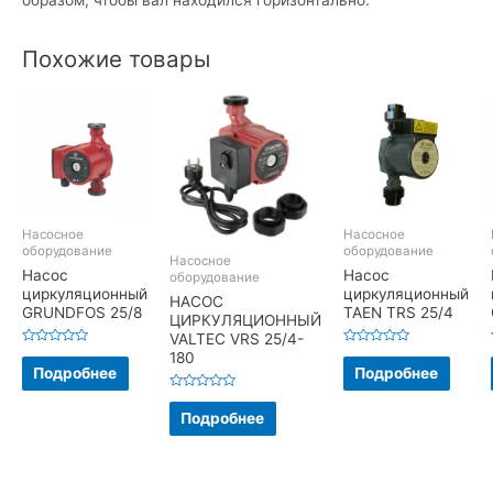
образом, чтобы вал находился горизонтально.
Похожие товары
Насосное
Насосное
оборудование
оборудование
Насосное
Насос
Насос
оборудование
циркуляционный
циркуляционный
НАСОС
GRUNDFOS 25/8
TAEN TRS 25/4
ЦИРКУЛЯЦИОННЫЙ
VALTEC VRS 25/4-
Оценка
Оценка
180
0
0
Подробнее
Подробнее
из
из
5
5
Оценка
0
Подробнее
из
5