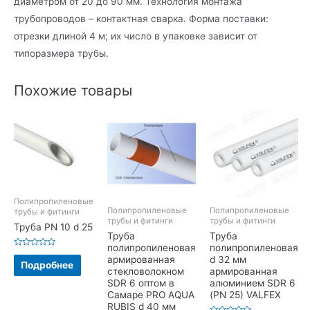
диаметром от 20 до 90 мм. Технология монтажа
трубопроводов – контактная сварка. Форма поставки:
отрезки длиной 4 м; их число в упаковке зависит от
типоразмера трубы.
Похожие товары
Полипропиленовые
Полипропиленовые
Полипропиленовые
трубы и фитинги
трубы и фитинги
трубы и фитинги
Труба PN 10 d 25
Труба
Труба
полипропиленовая
полипропиленовая
Оценка
армированная
d 32 мм
0
Подробнее
из
стекловолокном
армированная
5
SDR 6 оптом в
алюминием SDR 6
Самаре PRO AQUA
(PN 25) VALFEX
RUBIS d 40 мм