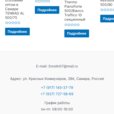
отопления
Revolut
Thermo
оптом в
500/80
Оценка
PianoForte
Самаре
0
Подробнее
500/Bianco
из
TENRAD AL
5
Оценка
Traffico 10
500/75
0
Подро
секционный
из
5
Оценка
Оценка
0
Подробнее
0
из
Подробнее
из
5
5
E-mail: Smolin07@mail.ru
Адрес: ул. Красных Коммунаров, 28А, Самара, Россия
+7 (917) 145-37-79
+7 (927) 727-58-69
График работы
пн-пт: 08:00-16:00