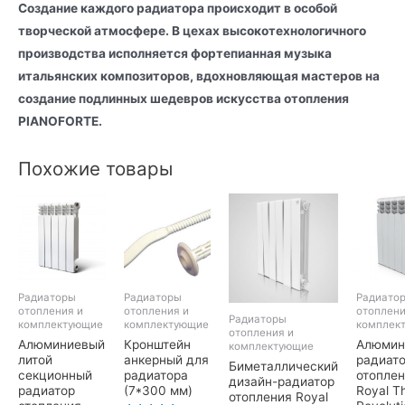
Создание каждого радиатора происходит в особой
творческой атмосфере. В цехах высокотехнологичного
производства исполняется фортепианная музыка
итальянских композиторов, вдохновляющая мастеров на
создание подлинных шедевров искусства отопления
PIANOFORTE.
Похожие товары
Радиаторы
Радиаторы
Радиато
отопления и
отопления и
отоплени
Радиаторы
комплектующие
комплектующие
комплек
отопления и
Алюминиевый
Кронштейн
Алюмин
комплектующие
литой
анкерный для
радиат
Биметаллический
секционный
радиатора
отопле
дизайн-радиатор
радиатор
(7*300 мм)
Royal T
отопления Royal