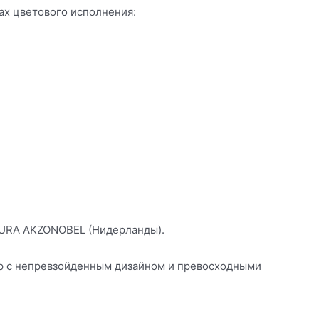
ах цветового исполнения:
UTURA AKZONOBEL (Нидерланды).
р с непревзойденным дизайном и превосходными