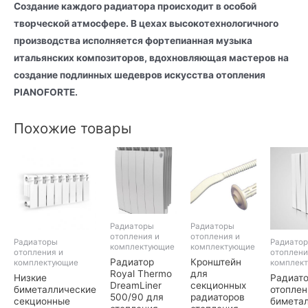
Создание каждого радиатора происходит в особой
творческой атмосфере. В цехах высокотехнологичного
производства исполняется фортепианная музыка
итальянских композиторов, вдохновляющая мастеров на
создание подлинных шедевров искусства отопления
PIANOFORTE.
Похожие товары
Радиаторы
Радиаторы
отопления и
отопления и
Радиаторы
Радиато
комплектующие
комплектующие
отопления и
отоплени
Радиатор
Кронштейн
комплектующие
комплек
Royal Thermo
для
Низкие
Радиат
DreamLiner
секционных
биметаллические
отоплен
500/90 для
радиаторов
секционные
бимета