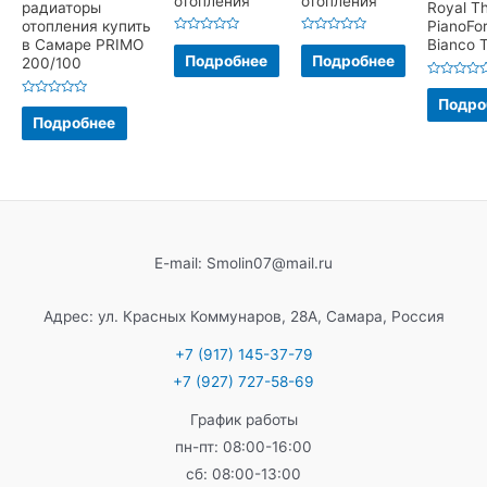
отопления
отопления
радиаторы
Royal T
отопления купить
PianoFo
Оценка
Оценка
в Самаре PRIMO
Bianco T
0
0
Подробнее
Подробнее
200/100
из
из
5
5
Оценка
0
Подро
Оценка
из
0
Подробнее
5
из
5
E-mail: Smolin07@mail.ru
Адрес: ул. Красных Коммунаров, 28А, Самара, Россия
+7 (917) 145-37-79
+7 (927) 727-58-69
График работы
пн-пт: 08:00-16:00
сб: 08:00-13:00