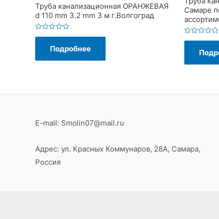
Труба ка
Труба канализационная ОРАНЖЕВАЯ
Самаре п
d 110 mm 3.2 mm 3 м г.Волгоград
ассортим
Оценка
Оценка
0
0
Подробнее
из
Подр
из
5
5
E-mail: Smolin07@mail.ru
Адрес: ул. Красных Коммунаров, 28А, Самара,
Россия