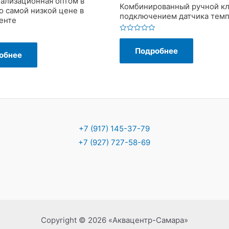
нализационная оптом в
Комбинированный ручной кл
о самой низкой цене в
подключением датчика тем
енте
Оценка
0
Подробнее
из
обнее
5
+7 (917) 145-37-79
+7 (927) 727-58-69
Copyright © 2026 «Аквацентр-Самара»