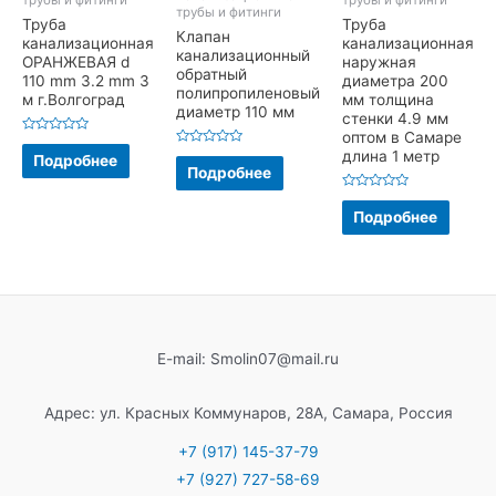
трубы и фитинги
Труба
Труба
Клапан
канализационная
канализационная
канализационный
ОРАНЖЕВАЯ d
наружная
обратный
110 mm 3.2 mm 3
диаметра 200
полипропиленовый
м г.Волгоград
мм толщина
диаметр 110 мм
стенки 4.9 мм
оптом в Самаре
Оценка
длина 1 метр
0
Оценка
Подробнее
из
0
Подробнее
5
из
5
Оценка
0
Подробнее
из
5
E-mail: Smolin07@mail.ru
Адрес: ул. Красных Коммунаров, 28А, Самара, Россия
+7 (917) 145-37-79
+7 (927) 727-58-69