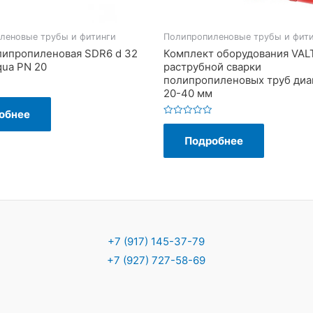
леновые трубы и фитинги
Полипропиленовые трубы и фит
липропиленовая SDR6 d 32
Комплект оборудования VAL
qua PN 20
раструбной сварки
полипропиленовых труб ди
20-40 мм
обнее
Оценка
0
Подробнее
из
5
+7 (917) 145-37-79
+7 (927) 727-58-69