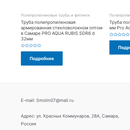
Полипропиленовые трубы и фитинги
Полипропи
Труба полипропиленовая
Труба по
армированная стекловолокном оптом
мм Pro A
в Самаре PRO AQUA RUBIS SDR6 d
32мм
Оценка
0
Подр
из
5
Оценка
0
Подробнее
из
5
E-mail: Smolin07@mail.ru
Адрес: ул. Красных Коммунаров, 28А, Самара,
Россия