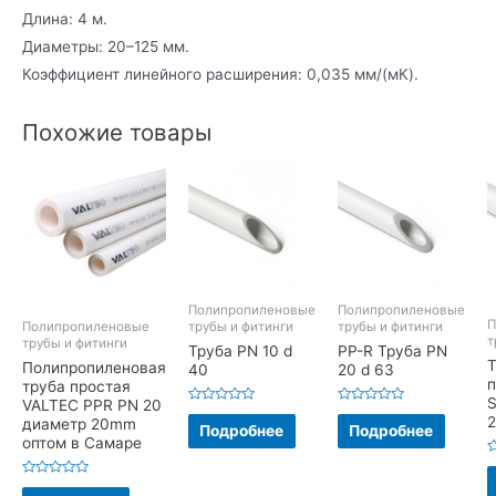
Длина: 4 м.
Диаметры: 20–125 мм.
Коэффициент линейного расширения: 0,035 мм/(мК).
Похожие товары
Полипропиленовые
Полипропиленовые
П
Полипропиленовые
трубы и фитинги
трубы и фитинги
т
трубы и фитинги
Труба PN 10 d
PP-R Труба PN
Т
Полипропиленовая
40
20 d 63
п
труба простая
S
VALTEC PPR PN 20
Оценка
Оценка
диаметр 20mm
0
0
Подробнее
Подробнее
из
из
оптом в Самаре
5
5
О
0
Оценка
и