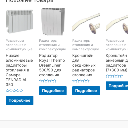
Радиаторы
Радиаторы
Радиаторы
Радиаторы
отопления и
отопления и
отопления и
отопления и
комплектующие
комплектующие
комплектующие
комплектую
Низкие
Радиатор
Кронштейн
Кронштейн
алюминиевые
Royal Thermo
для
анкерный д
радиаторы
DreamLiner
секционных
радиатора
отопления в
500/90 для
радиаторов
(7*300 мм)
Самаре
отопления
отопления
TENRAD AL
Оценка
350
0
Подробне
Оценка
Оценка
из
0
0
Подробнее
Подробнее
5
из
из
5
5
Оценка
0
Подробнее
из
5