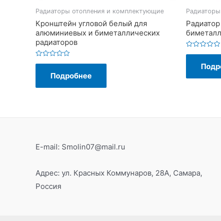
Радиаторы отопления и комплектующие
Радиаторы
Кронштейн угловой белый для
Радиатор
алюминиевых и биметаллических
биметалл
радиаторов
Оценка
0
Оценка
Подр
из
0
5
Подробнее
из
5
E-mail: Smolin07@mail.ru
Адрес: ул. Красных Коммунаров, 28А, Самара,
Россия