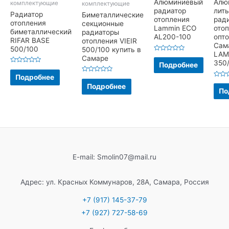
Алюминиевый
Алю
комплектующие
комплектующие
радиатор
лит
Радиатор
Биметаллические
отопления
рад
отопления
секционные
Lammin ECO
ото
биметаллический
радиаторы
AL200-100
опто
RIFAR BASE
отопления VIEIR
Сам
500/100
500/100 купить в
LAM
Оценка
Самаре
350
0
Подробнее
из
Оценка
5
0
Подробнее
Оценка
из
Оцен
0
Подробнее
5
0
из
По
из
5
5
E-mail: Smolin07@mail.ru
Адрес: ул. Красных Коммунаров, 28А, Самара, Россия
+7 (917) 145-37-79
+7 (927) 727-58-69