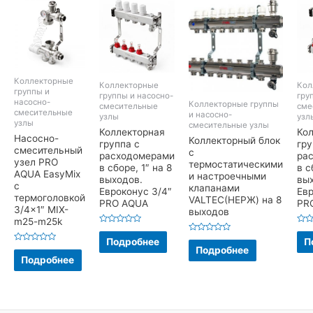
Коллекторные
Коллекторные
Кол
группы и
группы и насосно-
гру
насосно-
Коллекторные группы
смесительные
сме
смесительные
и насосно-
узлы
узл
узлы
смесительные узлы
Коллекторная
Ко
Насосно-
Коллекторный блок
группа с
гру
смесительный
с
расходомерами
ра
узел PRO
термостатическими
в сборе, 1″ на 8
в с
AQUA EasyMix
и настроечными
выходов.
вы
с
клапанами
Евроконус 3/4″
Евр
термоголовкой
VALTEC(НЕРЖ) на 8
PRO AQUA
PR
3/4×1″ MIX-
выходов
m25-m25k
Оценка
Оце
0
0
Оценка
Подробнее
П
из
из
0
Оценка
Подробнее
5
5
из
0
Подробнее
5
из
5